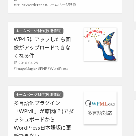
i
T
PHP
o
WordPress
ホームページ制作
e
a
s
s
g
t
s
e
d
C
ホームページ制作(技術情報)
o
a
WP4.5にアップしたら画
n
t
像がアップロードできな
e
g
くなる件
o
P
2016-04-25
r
T
ImageMagick
o
PHP
WordPress
i
e
a
s
s
g
t
s
e
d
C
ホームページ制作(技術情報)
o
a
多言語化プラグイン
n
t
「WPML」が原因(？)でダ
e
g
ッシュボードから
o
WordPress日本語版に更
r
i
新できない