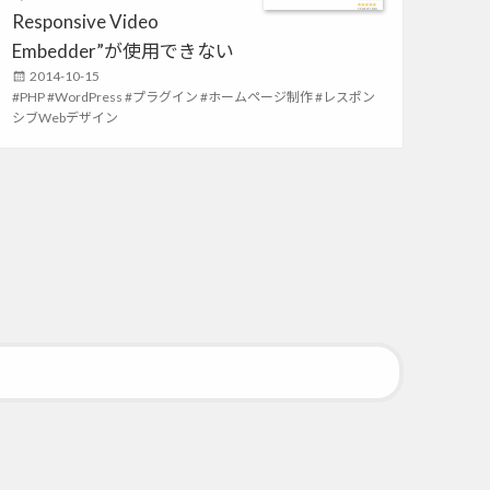
Responsive Video
r
i
Embedder”が使用できない
e
P
2014-10-15
s
T
PHP
o
WordPress
プラグイン
ホームページ制作
レスポン
a
シブWebデザイン
s
g
t
s
e
d
o
n