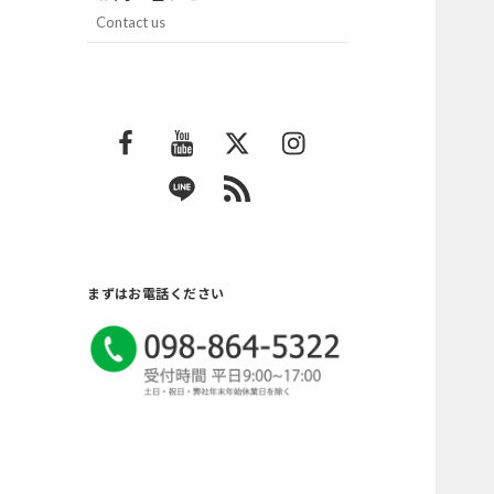
Contact us
F
Y
T
I
a
o
w
n
L
R
c
u
i
s
I
S
e
T
t
t
N
S
b
u
t
a
E
2
o
b
e
g
まずはお電話ください
o
e
r
r
k
a
m