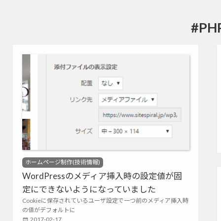
#PH
ル(Sitespiral)
C
ホームページ制作(技術情報)
a
WordPressのメディア挿入時の設定値が固
t
定にできないようになっていました
e
g
Cookieに保存されているユーザ設定で一つ前のメディア挿入時
o
の値がデフォルトに
r
P
2017-02-17