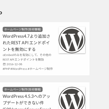
P
C
ホームページ制作(技術情報)
a
WordPress4.7より追加さ
t
れたREST API エンドポイ
e
g
ントを無効にする
o
oEmbedのみを有効にして、その他の
r
REST API エンドポイントを無効
i
e
P
2016-12-08
s
T
PHP
o
WordPress
ホームページ制作
a
s
g
t
s
e
d
C
ホームページ制作(技術情報)
o
a
WordPress 4.5.3へのアッ
n
t
プデートができない件
e
g