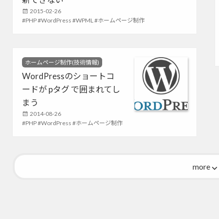
e
P
2015-02-26
s
T
PHP
o
WordPress
WPML
ホームページ制作
a
s
g
t
s
e
d
C
ホームページ制作(技術情報)
o
a
WordPressのショートコ
n
t
ードが pタグ で囲まれてし
e
g
まう
o
P
2014-08-26
r
T
PHP
o
WordPress
ホームページ制作
i
e
a
s
s
g
t
s
e
d
more
o
n