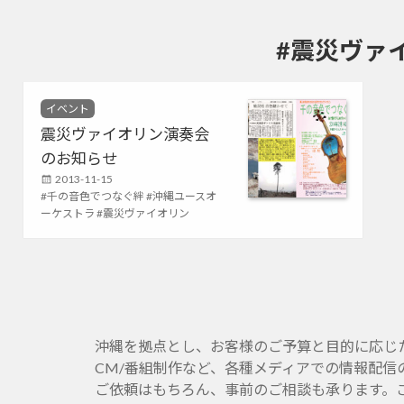
#震災ヴァ
ル(Sitespiral)
C
イベント
a
震災ヴァイオリン演奏会
t
のお知らせ
e
g
P
2013-11-15
o
T
千の音色でつなぐ絆
o
沖縄ユースオ
r
a
ーケストラ
s
震災ヴァイオリン
i
g
t
e
s
e
s
d
o
n
沖縄を拠点とし、お客様のご予算と目的に応じたホー
CM/番組制作など、各種メディアでの情報配信
ご依頼はもちろん、事前のご相談も承ります。