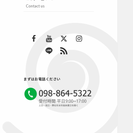
Contact us
F
Y
T
I
a
o
w
n
L
R
c
u
i
s
I
S
e
T
t
t
N
S
b
u
t
a
E
2
o
b
e
g
まずはお電話ください
o
e
r
r
k
a
m