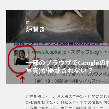
投
稿
前
ナ
炉開き
前
ビ
の
ゲ
投
ー
稿:
シ
ョ
次
一部のブラウザでGoogle
ン
次
の
写真)が掲載されない？
投
稿:
沖縄を拠点とし、お客様のご予算と目的に応じたホー
CM/番組制作など、各種メディアでの情報配信
ご依頼はもちろん、事前のご相談も承ります。