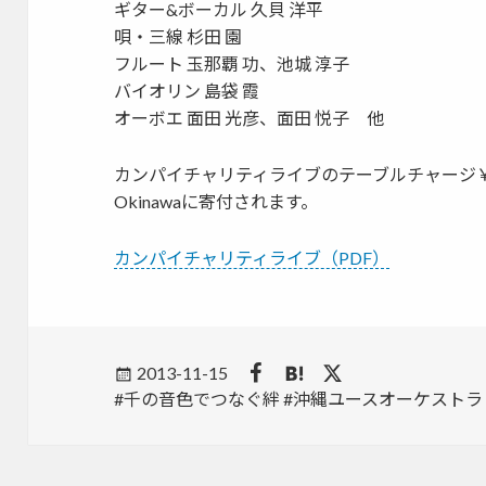
ギター&ボーカル 久貝 洋平
唄・三線 杉田 園
フルート 玉那覇 功、池城 淳子
バイオリン 島袋 霞
オーボエ 面田 光彦、面田 悦子 他
カンパイチャリティライブのテーブルチャージ￥500は、一本松
Okinawaに寄付されます。
カンパイチャリティライブ（PDF）
Posted
2013-11-15
Tags
千の音色でつなぐ絆
on
沖縄ユースオーケストラ