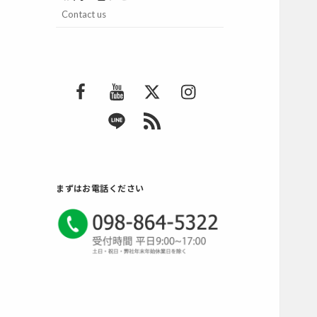
Contact us
F
Y
T
I
a
o
w
n
L
R
c
u
i
s
I
S
e
T
t
t
N
S
b
u
t
a
E
2
o
b
e
g
まずはお電話ください
o
e
r
r
k
a
m