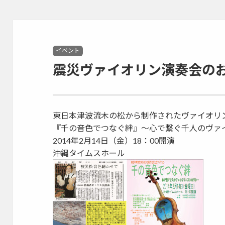
ル(Sitespiral)
Categories
イベント
震災ヴァイオリン演奏会の
東日本津波流木の松から制作されたヴァイオリ
『千の音色でつなぐ絆』～心で繋ぐ千人のヴァ
2014年2月14日（金）18：00開演
沖縄タイムスホール