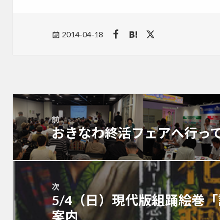
Posted
2014-04-18
on
投
稿
前
ナ
おきなわ終活フェアへ行っ
前
ビ
の
ゲ
投
ー
稿:
シ
ョ
次
5/4（日）現代版組踊絵巻
ン
次
の
案内