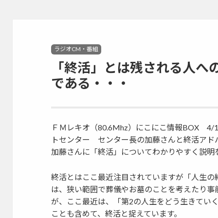
ル(Sitespiral)
Categories
ラジオCM・番組
「終活」とは残される人へ
である・・・
ＦＭレキオ（80.6Mhz）にこにこ情報BOX 
トセンター センター長の加藤さんと終活アド
加藤さんに「終活」についてわかりやすく説明
終活とはここ最近注目されていますが「人生の
は、狭い範囲で葬儀やお墓のことを考えたり事
が、ここ最近は、「第2の人生をどう生きてい
ことも含めて、終活と捉えています。