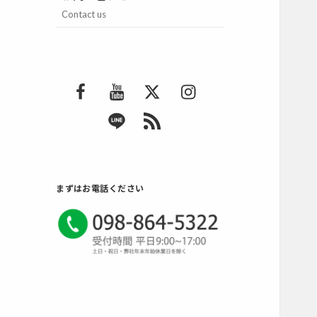
Contact us
F
Y
T
I
a
o
w
n
L
R
c
u
i
s
I
S
e
T
t
t
N
S
b
u
t
a
E
2
o
b
e
g
まずはお電話ください
o
e
r
r
k
a
m