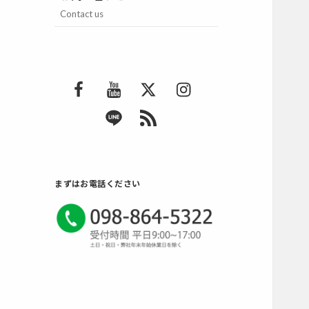
Contact us
F
Y
T
I
a
o
w
n
L
R
c
u
i
s
I
S
e
T
t
t
N
S
b
u
t
a
E
2
o
b
e
g
まずはお電話ください
o
e
r
r
k
a
m