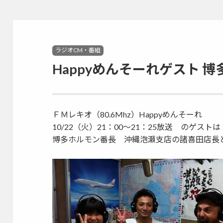
ル(Sitespiral)
Categories
ラジオCM・番組
Happyめんそーれゲスト 
ＦＭレキオ（80.6Mhz）Happyめんそーれ
10/22（火）21：00～21：25放送 のゲストは
博多ホルモン番長 沖縄泡瀬支店の諸喜田店長