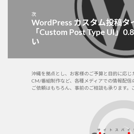
ョ
ン
次
WordPress カスタム投
次
の
「Custom Post Type UI」0
投
い
稿:
沖縄を拠点とし、お客様のご予算と目的に応じたホー
CM/番組制作など、各種メディアでの情報配信
ご依頼はもちろん、事前のご相談も承ります。