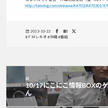
http://tabelog.com/okinawa/A4703/A470301/4
Posted
2013-10-22
Tags
ＦＭレキオ
on
沖縄
番組
投
稿
前
ナ
10/17にこにこ情報BOX
前
ビ
の
ん
ゲ
投
ー
稿:
シ