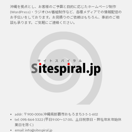
ョ
稿:
沖縄を拠点とし、お客様のご予算と目的に応じたホームページ制作
ン
(WordPress)・ラジオCM/番組制作など、各種メディアでの情報配信の
お手伝いをしております。お見積りのご依頼はもちろん、事前のご相
談も承ります。ご気軽にご連絡ください。
addr: 〒900-0006 沖縄県那覇市おもろまち3-5-1-602
tel:
098-864-5322
(平日9:00～17:00、土日祝祭日・弊社年末年始休
業日を除く)
email:
info@sitespiral.jp