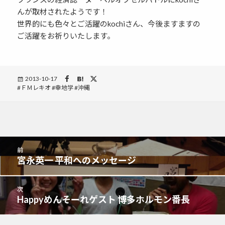
んが取材されたようです！
世界的にも色々とご活躍のkochiさん、今後ますますの
ご活躍をお祈りいたします。
Posted
2013-10-17
Tags
ＦＭレキオ
on
幸地学
沖縄
投
前
稿
宮永英一 平和へのメッセージ
前
ナ
の
ビ
投
次
ゲ
稿:
Happyめんそーれゲスト 博多ホルモン番長
次
ー
の
シ
投