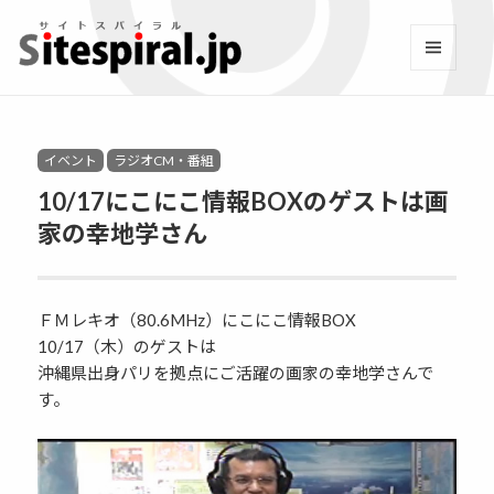
サイトスパイラル(Sitespi
メニュ
ーとウ
Facebook
YouTube
Twitter
Instagram
LINE
RSS2
ィジェ
ット
Categories
イベント
ラジオCM・番組
10/17にこにこ情報BOXのゲストは画
家の幸地学さん
ＦＭレキオ（80.6MHz）にこにこ情報BOX
10/17（木）のゲストは
沖縄県出身パリを拠点にご活躍の画家の幸地学さんで
す。