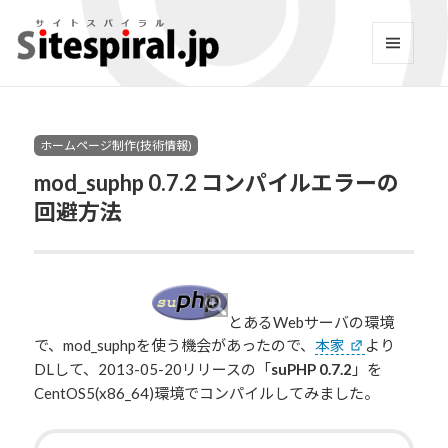
サイトスパイラル(Sitespi
メニュ
ーとウ
Facebook
YouTube
Twitter
Instagram
LINE
RSS2
ィジェ
ット
Categories
ホームページ制作(技術情報)
mod_suphp 0.7.2 コンパイルエラーの
回避方法
とあるWebサーバの環境
で、mod_suphpを使う機会があったので、
本家
より
DLして、2013-05-20リリースの「
suPHP 0.7.2
」を
CentOS5(x86_64)環境でコンパイルしてみました。