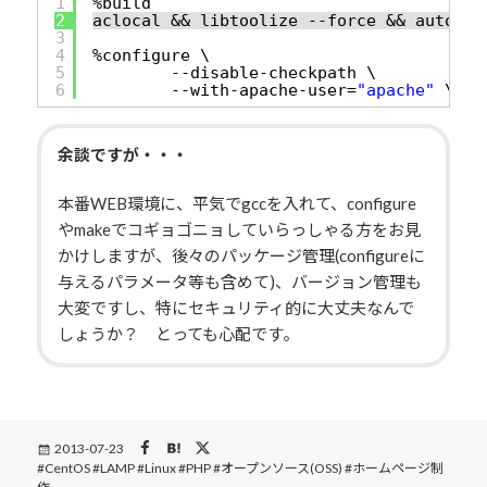
1
%build
2
aclocal && libtoolize --force && automak
3
4
%configure \
5
--disable-checkpath \
6
--with-apache-user=
"apache"
\
余談ですが・・・
本番WEB環境に、平気でgccを入れて、configure
やmakeでコギョゴニョしていらっしゃる方をお見
かけしますが、後々のパッケージ管理(configureに
与えるパラメータ等も含めて)、バージョン管理も
大変ですし、特にセキュリティ的に大丈夫なんで
しょうか？ とっても心配です。
Posted
2013-07-23
Tags
CentOS
on
LAMP
Linux
PHP
オープンソース(OSS)
ホームページ制