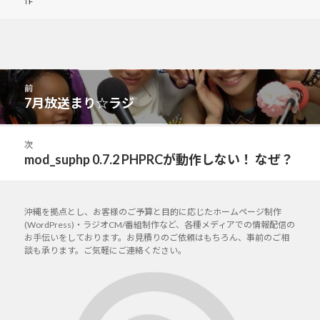
作
投
前
稿
7月放送まり☆ラジ
前
ナ
の
ビ
投
次
ゲ
稿:
mod_suphp 0.7.2 PHPRCが動作しない！ なぜ？
次
ー
の
シ
投
ョ
稿:
沖縄を拠点とし、お客様のご予算と目的に応じたホームページ制作
ン
(WordPress)・ラジオCM/番組制作など、各種メディアでの情報配信の
お手伝いをしております。お見積りのご依頼はもちろん、事前のご相
談も承ります。ご気軽にご連絡ください。