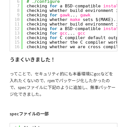
6
# ./configure
7
checking 
for
a BSD-compatible 
install
..
8
checking whether build environment is s
9
checking 
for
gawk
... 
gawk
10
checking whether 
make
sets $(MAKE)... 
y
11
checking whether build environment is s
12
checking 
for
a BSD-compatible 
install
..
13
checking 
for
gcc
... 
gcc
14
checking 
for
C compiler default output 
15
checking whether the C compiler works..
16
checking whether we are cross compiling
うまくいきました！
ってことで、セキュリティ的にも本番環境にgccなどを
入れたくないので、rpmでパッケージ化したかったの
で、specファイルに下記のように追加し、無事パッケー
ジ化できました。
specファイルの一部