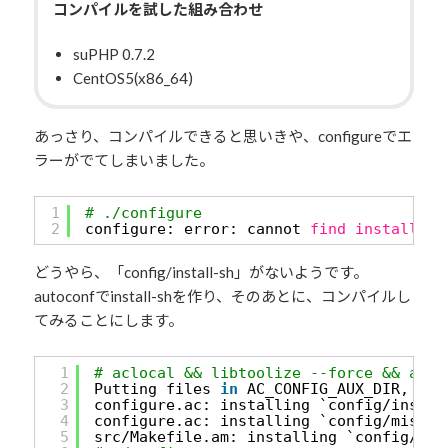
コンパイルを試した組み合わせ
suPHP 0.7.2
CentOS5(x86_64)
あっさり、コンパイルできると思いきや、configureでエ
ラーがでてしまいました。
1
# ./configure
2
configure: error: cannot 
find
install
-sh
どうやら、「config/install-sh」がないようです。
autoconfでinstall-shを作り、そのあとに、コンパイルし
てみることにします。
1
# aclocal && libtoolize --force && auto
2
Putting files 
in
AC_CONFIG_AUX_DIR, `co
3
configure.ac: installing `config
/instal
4
configure.ac: installing `config
/missin
5
src
/Makefile
.am: installing `config
/dep