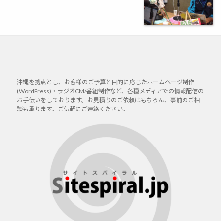
a
s
o
g
t
r
s
e
i
e
d
s
o
n
沖縄を拠点とし、お客様のご予算と目的に応じたホームページ制作
(WordPress)・ラジオCM/番組制作など、各種メディアでの情報配信の
お手伝いをしております。お見積りのご依頼はもちろん、事前のご相
談も承ります。ご気軽にご連絡ください。