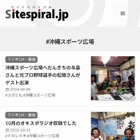
サイトスパイラル(Sitespi
メニュ
ーとウ
Facebook
YouTube
Twitter
Instagram
LINE
RSS2
ィジェ
ット
#沖縄スポーツ広場
C
ラジオCM・番組
a
沖縄スポーツ広場へだんきちの与島
t
さんと元プロ野球選手の松坂さんが
e
g
ゲスト出演
o
P
2014-09-08
r
T
スポとも
o
沖縄スポーツ広場
i
a
s
e
g
t
s
s
e
C
ラジオCM・番組
d
a
10月のオキスポラジオ収録でした
o
t
P
2013-10-11
n
e
T
ＦＭレキオ
o
沖縄スポーツ広場
g