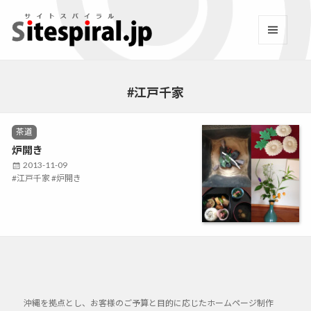
サイトスパイラル(Sitespi
メニュ
ーとウ
Facebook
YouTube
Twitter
Instagram
LINE
RSS2
ィジェ
ット
#江戸千家
C
茶道
a
炉開き
t
P
2013-11-09
e
T
江戸千家
o
炉開き
g
a
s
o
g
t
r
s
e
i
e
d
s
o
n
沖縄を拠点とし、お客様のご予算と目的に応じたホームページ制作