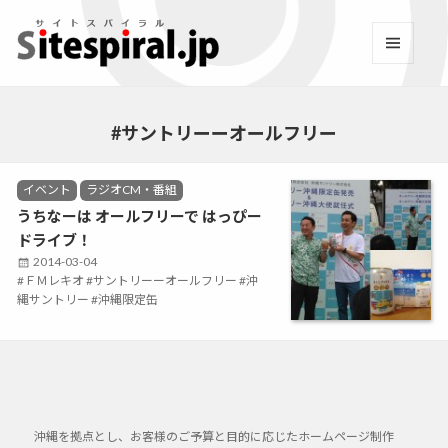
サイトスパイラル(Sitespi
メニュ
ーとウ
Facebook
YouTube
Twitter
Instagram
LINE
RSS2
ィジェ
ット
#サントリーーオールフリー
C
イベント
ラジオCM・番組
a
うちなーは オールフリーで はっぴー
t
ドライブ！
e
g
P
2014-03-04
o
T
ＦＭレキオ
o
サントリーーオールフリー
沖
r
a
縄サントリー
s
沖縄限定缶
i
g
t
e
s
e
s
d
o
n
沖縄を拠点とし、お客様のご予算と目的に応じたホームページ制作