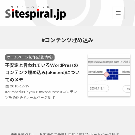
サイトスパイラル(Sitespi
メニュ
ーとウ
Facebook
YouTube
Twitter
Instagram
LINE
RSS2
ィジェ
ット
#コンテンツ埋め込み
C
ホームページ制作(技術情報)
a
不安定と言われているWordPressの
t
コンテンツ埋め込み(oEmbed)につい
e
g
てのメモ
o
P
2018-12-19
r
T
oEmbed
o
TinyMCE
WordPress
コンテン
i
a
ツ埋め込み
s
ホームページ制作
e
g
t
s
s
e
d
o
n
沖縄を拠点とし、お客様のご予算と目的に応じたホームページ制作