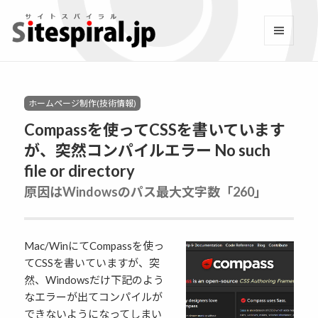
サイトスパイラル(Sitespi
メニュ
ーとウ
Facebook
YouTube
Twitter
Instagram
LINE
RSS2
ィジェ
ット
Categories
ホームページ制作(技術情報)
Compassを使ってCSSを書いています
が、突然コンパイルエラー No such
file or directory
原因はWindowsのパス最大文字数「260」
Mac/WinにてCompassを使っ
てCSSを書いていますが、突
然、Windowsだけ下記のよう
なエラーが出てコンパイルが
できないようになってしまい