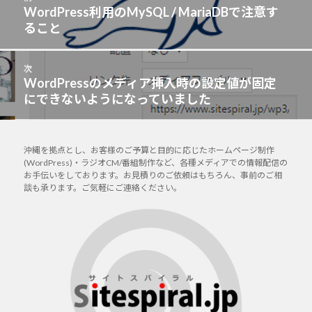
稿
WordPress利用のMySQL / MariaDBで注意す
前
ナ
ること
の
ビ
投
ゲ
稿:
次
ー
WordPressのメディア挿入時の設定値が固定
次
シ
にできないようになっていました
の
ョ
投
ン
稿:
沖縄を拠点とし、お客様のご予算と目的に応じたホームページ制作
(WordPress)・ラジオCM/番組制作など、各種メディアでの情報配信の
お手伝いをしております。お見積りのご依頼はもちろん、事前のご相
談も承ります。ご気軽にご連絡ください。