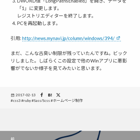
DWORD値「LongPathsEnabled」を開き、データを
「1」に変更します。
レジストリエディターを終了します。
PCを再起動します。
引用:
http://news.mynavi.jp/column/windows/394/
まだ、こんな古臭い制限が残っていたんですね。ビック
リしました。しばらくこの設定で他のWinアプリに悪影
響がでないか様子を見てみたいと思います。
Posted
2017-02-13
Tags
css3
on
ruby
Sass/Scss
ホームページ制作
投
前