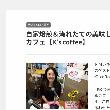
ル(Sitespiral)
Categories
ラジオCM・番組
自家焙煎＆淹れたての美味
カフェ【K’s coffee】
ＦＭレキオ
のゲス
K’s co
自家焙煎
るカフェ
す。ご自
あわせた