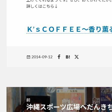
詳しくはこちら↓
Ｋ’ｓＣＯＦＦＥＥ～香り薫
Posted
2014-09-12
on
投
稿
前
ナ
沖縄スポーツ広場へだんき
前
ビ