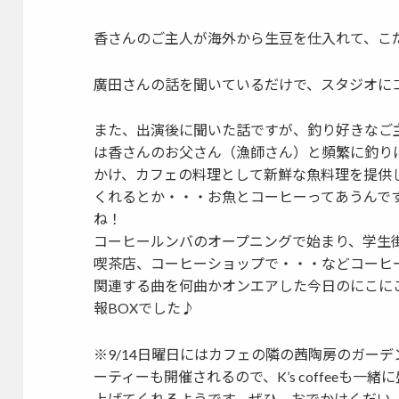
香さんのご主人が海外から生豆を仕入れて、こ
廣田さんの話を聞いているだけで、スタジオに
また、出演後に聞いた話ですが、釣り好きなご
は香さんのお父さん（漁師さん）と頻繁に釣り
かけ、カフェの料理として新鮮な魚料理を提供
くれるとか・・・お魚とコーヒーってあうんで
ね！
コーヒールンバのオープニングで始まり、学生
喫茶店、コーヒーショップで・・・などコーヒ
関連する曲を何曲かオンエアした今日のにこに
報BOXでした♪
※9/14日曜日にはカフェの隣の茜陶房のガーデ
ーティーも開催されるので、K’s coffeeも一緒
上げてくれるようです。ぜひ、おでかけくだい