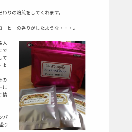
だわりの焙煎をしてくれます。
コーヒーの香りがしたような・・・。
主人
にで
して
すよ
街の
ーに
こ情
ンパ
に盛り
。