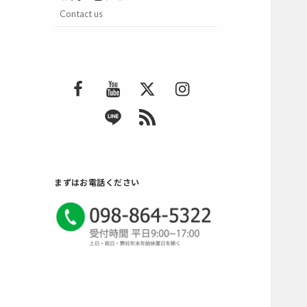
Contact us
F
Y
T
I
a
o
w
n
L
R
c
u
i
s
I
S
e
T
t
t
N
S
b
u
t
a
E
2
o
b
e
g
まずはお電話ください
o
e
r
r
k
a
m