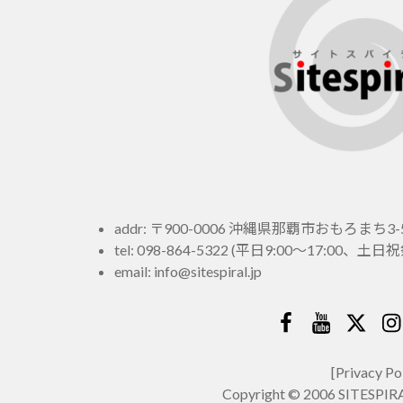
addr: 〒900-0006 沖縄県那覇市おもろまち3-5
tel:
098-864-5322
(平日9:00～17:00、
email:
info@sitespiral.jp
Facebook
YouTube
Twitt
In
[Privacy Po
Copyright © 2006 SITESPIRAL