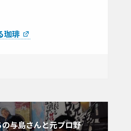
る珈琲
ちの与島さんと元プロ野