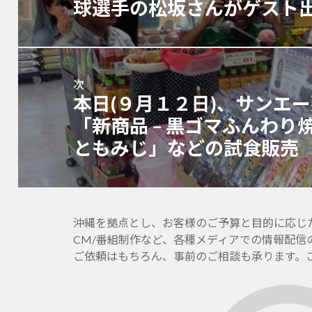
の
球選手の松坂さんがゲスト
ゲ
投
ー
稿:
シ
ョ
ン
次
本日(９月１２日)、サンエ
次
の
「新商品 – 黒ゴマふんわり
投
ともみじ」などの試食販売
稿:
沖縄を拠点とし、お客様のご予算と目的に応じたホー
CM/番組制作など、各種メディアでの情報配信
ご依頼はもちろん、事前のご相談も承ります。