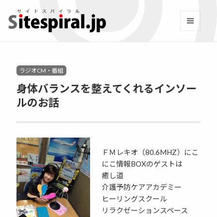
サイトスパイラル(Sitespi
メニュ
ーとウ
Facebook
YouTube
Twitter
Instagram
LINE
RSS2
ィジェ
ット
Categories
ラジオCM・番組
身体バランスを整えてくれるインソー
ルのお話
ＦＭレキオ（80.6MHZ）にこ
にこ情報BOXのゲストは
癒し道
介護予防ケアアカデミー
ヒーリングスクール
リラクゼーションスペース