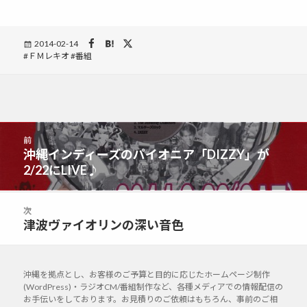
Posted
2014-02-14
Tags
ＦＭレキオ
on
番組
投
前
稿
沖縄インディーズのパイオニア「DIZZY」が
前
ナ
2/22にLIVE♪
の
ビ
投
ゲ
稿:
次
ー
津波ヴァイオリンの深い音色
次
シ
の
ョ
投
ン
稿:
沖縄を拠点とし、お客様のご予算と目的に応じたホームページ制作
(WordPress)・ラジオCM/番組制作など、各種メディアでの情報配信の
お手伝いをしております。お見積りのご依頼はもちろん、事前のご相