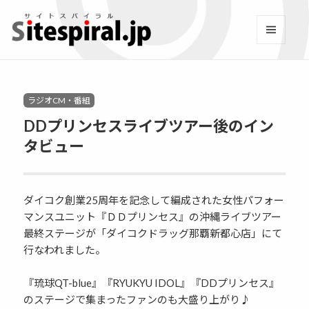
サイトスパイラル(Sitespi
メニュ
ーとウ
Facebook
YouTube
Twitter
Instagram
LINE
RSS2
ィジェ
ット
Categories
ラジオCM・番組
DDプリンセスライブツアー後のイン
タビュー
ダイコク創業25周年を記念して編成された女性パフォー
マンスユニット『ＤＤプリンセス』の沖縄ライブツアー
最終ステージが「ダイコクドラッグ那覇新都心店」にて
行なわれました。
『琉球QT-blue』『RYUKYU IDOL』『DDプリンセス』
のステージで集まったファンのも大盛り上がり♪