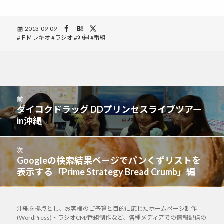
Posted
2013-09-09
Tags
ＦＭレキオ
on
ラジオ
沖縄
番組
投
前
稿
ダイコクドラッグ DDプリンセスライブツアー
前
ナ
in沖縄
の
ビ
投
ゲ
稿:
次
ー
Googleの検索結果ページでパンくずリストを
次
シ
表示する「Prime Strategy Bread Crumb」編
の
ョ
投
ン
稿:
沖縄を拠点とし、お客様のご予算と目的に応じたホームページ制作
(WordPress)・ラジオCM/番組制作など、各種メディアでの情報配信の