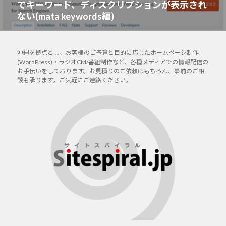
でキーワード、ディスクリプションが表示され
の
シ
ない(mata keywords編)
投
ョ
稿:
ン
沖縄を拠点とし、お客様のご予算と目的に応じたホームページ制作
(WordPress)・ラジオCM/番組制作など、各種メディアでの情報配信の
お手伝いをしております。お見積りのご依頼はもちろん、事前のご相
談も承ります。ご気軽にご連絡ください。