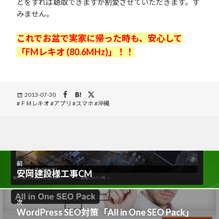
とをすれば聴取できますが割愛させていただきます。す
みません。
これでお盆で実家に帰った時も、安心して
「FMレキオ (80.6MHz)」！！
Posted
2013-07-30
Tags
ＦＭレキオ
on
アプリ
スマホ
沖縄
投
前
稿
安岡建設様工事CM
前
ナ
の
ビ
投
次
ゲ
稿:
WordPress SEO対策「All in One SEO Pack」
次
ー