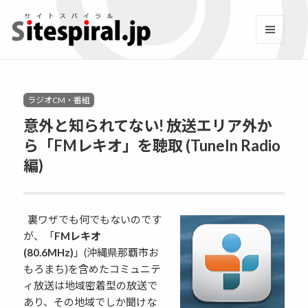
サイトスパイラル(Sitespi
メニュ
ーとウ
Facebook
YouTube
Twitter
Instagram
LINE
RSS2
ィジェ
ット
Categories
ラジオCM・番組
意外と知られてない! 放送エリア外か
ら「FMレキオ」を聴取 (TuneIn Radio
編)
裏ワザでも何でもないのです
が、「
FMレキオ
(80.6MHz)
」(沖縄県那覇市お
もろまち)を含めたコミュニテ
ィ放送は地域密着型の放送で
あり、その地域でしか聞けな